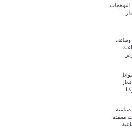
 التوهجات
ار
ا وظائف
عية
المختلفة لها تكوينات
3 كيلومتر تقريبًا في السماء ويتم وضعها فوق خط الاستواء
"كوكبة الأقمار
تا
وفر فرصًا كافية للاتصال بهاتفك عبر الأقمار الصناعية. مع
ات معقدة