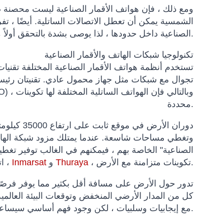
ومع ذلك ، فإن هواتف الأقمار الصناعية ليست محصنة ضد
الشمسية يمكن أن تعطل الاتصالات الساتلية. أيضًا ، تف
الصناعية داخل حدودها ، لذا يوصى بشدة بالتحقق أولاً من البلد الذي تزوره.
تكنولوجيا شبكات الهاتف والأقمار الصناعية
تستخدم أنظمة هواتف الأقمار الصناعية المختلفة تقنيات 
تجوال مع شبكات مثل جهاز محمول عادي. تقنيتان رئيسيت
محددة.
الصناعية" الخاصة بهم ، فيمكنهم في الغالب توفير تغطي
، تكوينات متزامنة مع الأرض.
Thuraya
و
Inmarsat
اتصالات عبر الأقمار الصناعية ،
كل من المدار الأرضي المنخفض وتوقعات البيئة العالمية
مع إيجابيات وسلبيات ، لكن وجود فهم أساسي سيساعدك على اتخاذ قرار مستنير عند شراء هاتف يعمل بالأقمار الصناعية.