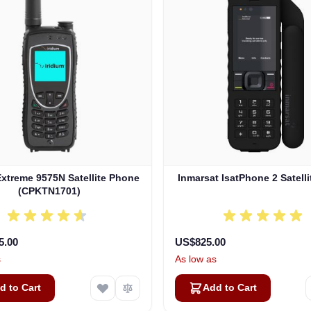
Extreme 9575N Satellite Phone
Inmarsat IsatPhone 2 Satell
(CPKTN1701)
5.00
US$825.00
s
As low as
d to Cart
Add to Cart