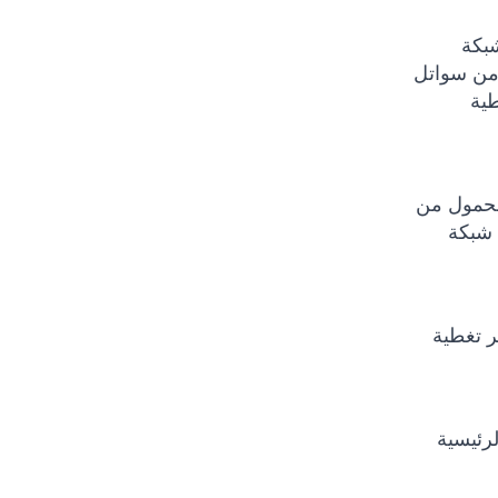
سال أقصر ،
ي من نوع Iridium
طية
املة في المناطق النائية حول
 شبكة
ر تغطية
رئيسية