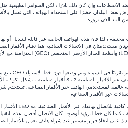
 الانقطاعات وإن كان ذلك نادرًا ، لكن الظواهر الطبيعية مثل
رض بعض البلدان حظرًا على استخدام الهواتف التي تعمل بالأقم
مختلفة ، لذا فإن هذه الهواتف الخاصة غير قابلة للتبديل أو له
ان مستخدمتان في الاتصالات الساتلية هما نظام الأقمار الصنا
المتزامنة مع الأرض (GEO) وأنظمة المدار الأرضي المنخفض (LEO) ، وبالتالي فإن الهواتف الساتلية 
تتبع سواتل GEO دوران الأرض في موقع ثابت على ارتفاع 5000
وتغطي مساحات شاسعة. عندما يمتلك مزود شبكة الهاتف عبر الأقمار الصناعية 2 - 3 أقمار صناعية ، تشكل 
ة عالمية لمستخدمي الهاتف عبر الأقمار الصناعية. تستخدم شرك
الأقمار الصناعية LEO تدور حول الأرض على مسافة أقل بكثير مما ي
 ، كلما كان خط الرؤية أوضح ، كان الاتصال أفضل. هذه التقني