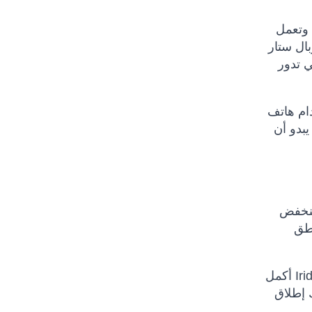
 وتعمل
دم جلوبال ستار
ي تدور
(في الأعلى) ومع هاتف Inmarsat أو Thuraya ، ستحتاج إلى
، توفر شبكة Iridium®
اطق
أكمل Iridium ترقية كوكبة في أوائل عام 2019 ، لتحل محل جميع أقمارها الصناعية وتحديث البنية التحتية الأرضية الداعمة. وقد
 الخدمات تقدم خدمات النطاق العريض المتخصصة ، مع خدمات