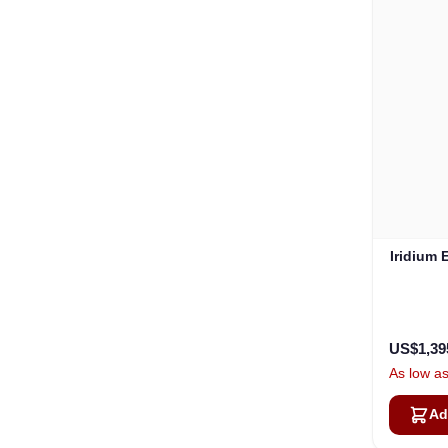
Iridium 
US$1,39
As low a
Ad