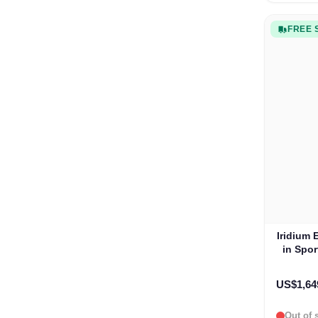
FREE 
Iridium 
in Spo
US$1,64
Out of 