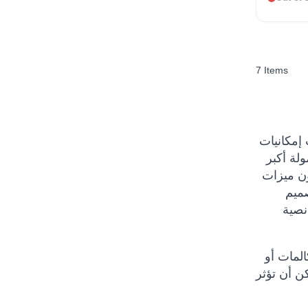
7
Items
إمكانيات
ولة أكبر
هة الأمامية
صميم
نصية
المات أو
ن أن تؤثر