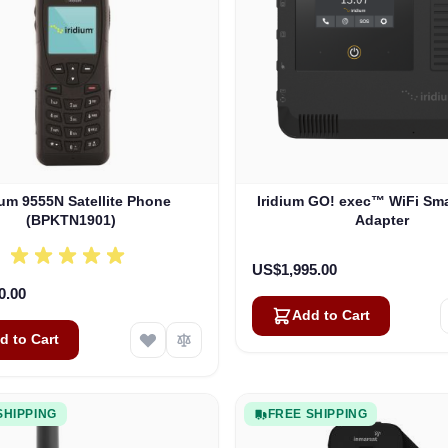
ium 9555N Satellite Phone
Iridium GO! exec™ WiFi Sm
(BPKTN1901)
Adapter
US$1,995.00
0.00
Add to Cart
d to Cart
SHIPPING
FREE SHIPPING