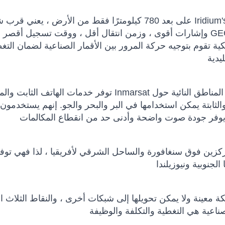
على بعد 780 كيلومترًا فقط من الأرض ، يعني قرب شبكة Iridium's LEO تغطية قطب إلى قطب ، ومسار إر
وإشارات أقوى ، وزمن انتقال أقل ، ووقت تسجيل أقصر من سواتل GEO. في الفضاء ، يرتبط كل قمر صناع
ية تقوم بتوجيه حركة المرور بين الأقمار الصناعية لضمان التغ
توفر خدمات الهاتف الثابت والمحمول من Inmarsat مكالمات صوتية أساسية ورسائل للشركات الع
والثابتة يمكن استخدامها في البر والبحر والجو. إنهم يستخدمون
مركزين فوق سنغافورة والساحل الشرقي لأفريقيا ، لذا فهي توف
معينة ولا يمكن تحويلها إلى شبكات أخرى ، والنقاط الثلاث ال