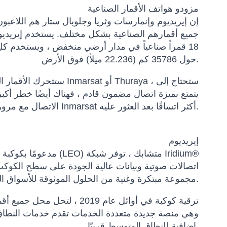
مزودو هواتف الأقمار الصناعية
إن إيريديوم وإنمارسات وثريا وجلوبال ستار هم اللاعبون
18 قمراً صناعياً في مدار أرضي منخفض ، ويستخدم كل م
حول 35786 كم (22.236 ميلاً) فوق الأرض.
الاتصال مع مرور القمر الصناعي وابتعاده عنك. قد يصبح الاتصال مع Inmarsat أكثر اتساقًا بعد العثور عليه.
إيريديوم
اتصالات صوتية وبيانات عالية الجودة على سطح الكوكب 
القطبية. يقدم Iridium مجموعة مبتكرة وغنية من الحلول الموثوقة للأسواق التي تتطلب اتصالات عالمية حقيقية.
إضافية للنطاق المتوسط ​​قريبًا.