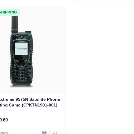
SHIPPING
Extreme 9575N Satellite Phone
rting Camo (CPKTN1901-001)
9.60
stock