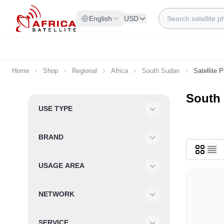
Skip to Content
Search
English
USD
Home
Shop
Regional
Africa
South Sudan
Satellite 
South 
Skip to product list
USE TYPE
Filter
BRAND
Filter
USAGE AREA
Filter
NETWORK
Filter
SERVICE