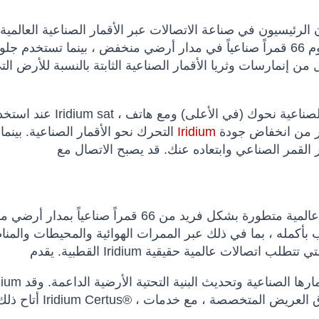
 الرئيسيون في صناعة الاتصالات عبر الأقمار الصناعية العالمية
جميع أقمارهم الصناعية بشكل مختلف. يستخدم إيريديوم 66 قمراً صناعياً في مدار أرضي منخفض ، بينما تستخ
ن إنمارسات وثريا الأقمار الصناعية الثابتة بالنسبة للأرض الت
عند استخدام هاتف Iridium sat ، ستتحرك الأقمار الصناعية نحوك 
يتمتع بميزة اتصال مضمون قادم ، فهناك أيضًا خطر أكبر من انخفاض جودة
Iridium
التحرك نحو الأقمار الصناعية. بينما يبدو أن
مدعومًا بكوكبة عالمية متطورة بشكل فريد من 66 قمراً صناعياً بمدار أرضي منخفض (LEO) متشابك 
بأكمله ، بما في ذلك عبر الممرات الهوائية والمحيطات والمن
أتاح ذلك إطلاق Iridium Certus® ، وهي منصة جديدة متعددة