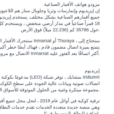
مزودو هواتف الأقمار الصناعية
إن إيريديوم وإنمارسات وثريا وجلوبال ستار هم اللاعبون
18 قمراً صناعياً في مدار أرضي منخفض ، ويستخدم كل م
حول 35786 كم (22.236 ميلاً) فوق الأرض.
الاتصال مع مرور القمر الصناعي وابتعاده عنك. قد يصبح الاتصال مع Inmarsat أكثر اتساقًا بعد العثور عليه.
إيريديوم
اتصالات صوتية وبيانات عالية الجودة على سطح الكوكب 
القطبية. يقدم Iridium مجموعة مبتكرة وغنية من الحلول الموثوقة للأسواق التي تتطلب اتصالات عالمية حقيقية.
إضافية للنطاق المتوسط ​​قريبًا.