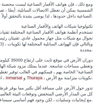
ومع ذلك ، فإن هواتف الأقمار الصناعية ليست محصنة ضد
الشمسية يمكن أن تعطل الاتصالات الساتلية. أيضًا ، تف
الصناعية داخل حدودها ، لذا يوصى بشدة بالتحقق أولاً من البلد الذي تزوره.
تكنولوجيا شبكات الهاتف والأقمار الصناعية
تستخدم أنظمة هواتف الأقمار الصناعية المختلفة تقنيات 
تجوال مع شبكات مثل جهاز محمول عادي. تقنيتان رئيسيت
محددة.
الصناعية" الخاصة بهم ، فيمكنهم في الغالب توفير تغطي
، تكوينات متزامنة مع الأرض.
Thuraya
و
Inmarsat
اتصالات عبر الأقمار الصناعية ،
كل من المدار الأرضي المنخفض وتوقعات البيئة العالمية
مع إيجابيات وسلبيات ، لكن وجود فهم أساسي سيساعدك على اتخاذ قرار مستنير عند شراء هاتف يعمل بالأقمار الصناعية.