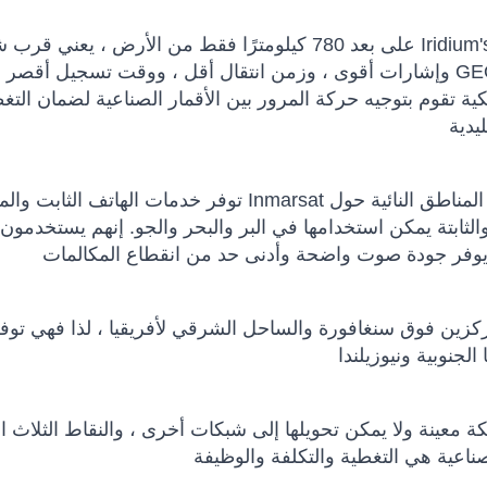
على بعد 780 كيلومترًا فقط من الأرض ، يعني قرب شبكة Iridium's LEO تغطية قطب إلى قطب ، ومسار إر
وإشارات أقوى ، وزمن انتقال أقل ، ووقت تسجيل أقصر من سواتل GEO. في الفضاء ، يرتبط كل قمر صناع
ية تقوم بتوجيه حركة المرور بين الأقمار الصناعية لضمان التغ
توفر خدمات الهاتف الثابت والمحمول من Inmarsat مكالمات صوتية أساسية ورسائل للشركات الع
والثابتة يمكن استخدامها في البر والبحر والجو. إنهم يستخدمون
مركزين فوق سنغافورة والساحل الشرقي لأفريقيا ، لذا فهي توف
معينة ولا يمكن تحويلها إلى شبكات أخرى ، والنقاط الثلاث ال