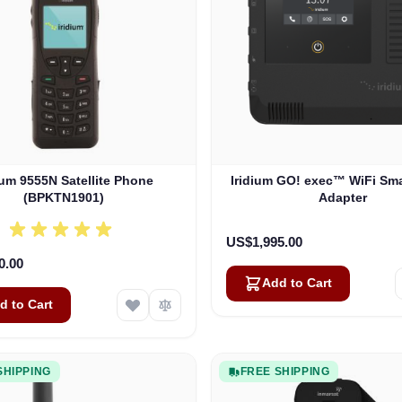
ium 9555N Satellite Phone
Iridium GO! exec™ WiFi Sm
(BPKTN1901)
Adapter
US$1,995.00
0.00
Add to Cart
d to Cart
SHIPPING
FREE SHIPPING