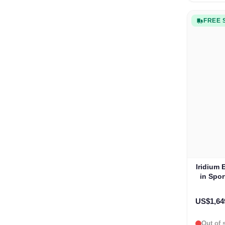
FREE 
Iridium 
in Spo
US$1,64
Out of 