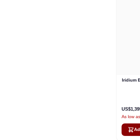
Iridium 
US$1,39
As low a
Ad