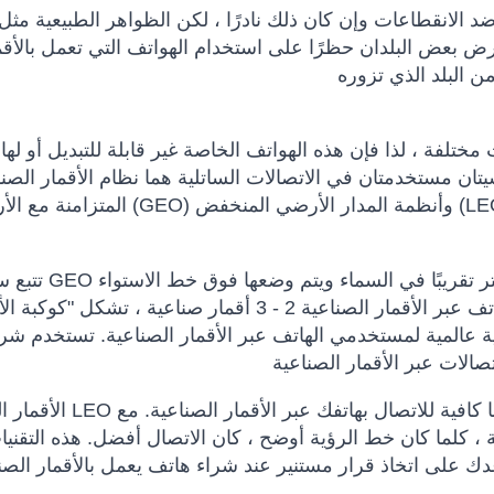
 الانقطاعات وإن كان ذلك نادرًا ، لكن الظواهر الطبيعية مثل
رض بعض البلدان حظرًا على استخدام الهواتف التي تعمل بالأقم
مختلفة ، لذا فإن هذه الهواتف الخاصة غير قابلة للتبديل أو له
ان مستخدمتان في الاتصالات الساتلية هما نظام الأقمار الصنا
المتزامنة مع الأرض (GEO) وأنظمة المدار الأرضي المنخفض (LEO) ، وبالتالي فإن الهواتف الساتلية 
تتبع سواتل GEO دوران الأرض في موقع ثابت على ارتفاع 5000
وتغطي مساحات شاسعة. عندما يمتلك مزود شبكة الهاتف عبر الأقمار الصناعية 2 - 3 أقمار صناعية ، تشكل 
ة عالمية لمستخدمي الهاتف عبر الأقمار الصناعية. تستخدم شرك
الأقمار الصناعية LEO تدور حول الأرض على مسافة أقل بكثير مما ي
 ، كلما كان خط الرؤية أوضح ، كان الاتصال أفضل. هذه التقني