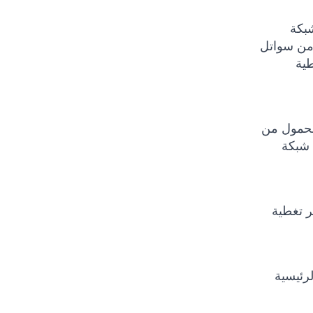
سال أقصر ،
ي من نوع Iridium
طية
املة في المناطق النائية حول
 شبكة
ر تغطية
رئيسية