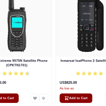
Extreme 9575N Satellite Phone
Inmarsat IsatPhone 2 Satell
(CPKTN1701)
5.00
US$825.00
s
As low as
d to Cart
Add to Cart