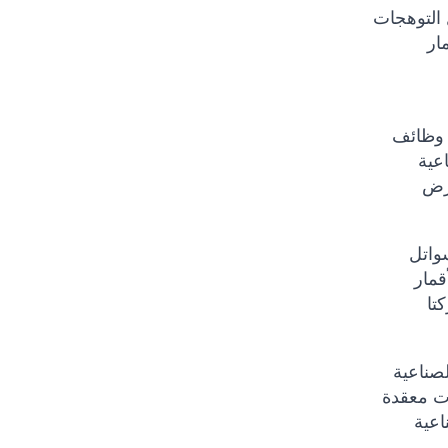
 التوهجات
ار
ا وظائف
عية
المختلفة لها تكوينات
3 كيلومتر تقريبًا في السماء ويتم وضعها فوق خط الاستواء
"كوكبة الأقمار
تا
وفر فرصًا كافية للاتصال بهاتفك عبر الأقمار الصناعية. مع
ات معقدة