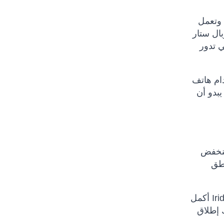
 وتعمل
دم جلوبال ستار
ي تدور
(في الأعلى) ومع هاتف Inmarsat أو Thuraya ، ستحتاج إلى
، توفر شبكة Iridium®
اطق
أكمل Iridium ترقية كوكبة في أوائل عام 2019 ، لتحل محل جميع أقمارها الصناعية وتحديث البنية التحتية الأرضية الداعمة. وقد
 الخدمات تقدم خدمات النطاق العريض المتخصصة ، مع خدمات