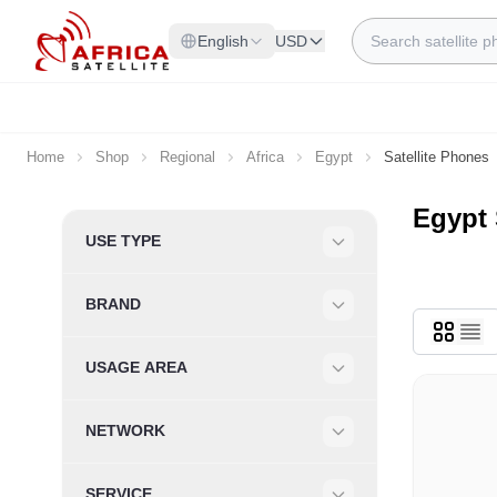
Skip to Content
Search
English
USD
Home
Shop
Regional
Africa
Egypt
Satellite Phones
Egypt 
Skip to product list
USE TYPE
Filter
BRAND
Filter
USAGE AREA
Filter
NETWORK
Filter
SERVICE