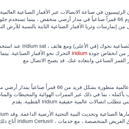
 الرئيسيون في صناعة الاتصالات عبر الأقمار الصناعية العالمية
جميع أقمارهم الصناعية بشكل مختلف. يستخدم إيريديوم 66 قمراً صناعياً في مدار أرضي منخفض ، بينما تستخ
ن إنمارسات وثريا الأقمار الصناعية الثابتة بالنسبة للأرض الت
عند استخدام هاتف Iridium sat ، ستتحرك الأقمار الصناعية نحوك 
يتمتع بميزة اتصال مضمون قادم ، فهناك أيضًا خطر أكبر من انخفاض جودة
Iridium
التحرك نحو الأقمار الصناعية. بينما يبدو أن
مدعومًا بكوكبة عالمية متطورة بشكل فريد من 66 قمراً صناعياً بمدار أرضي منخفض (LEO) متشابك 
بأكمله ، بما في ذلك عبر الممرات الهوائية والمحيطات والمن
أتاح ذلك إطلاق Iridium Certus® ، وهي منصة جديدة متعددة