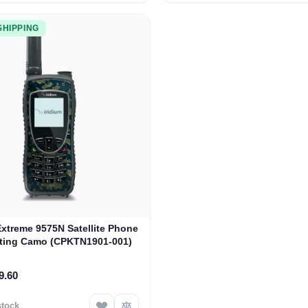
SHIPPING
Extreme 9575N Satellite Phone
rting Camo (CPKTN1901-001)
9.60
stock