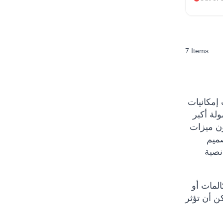
7
Items
إمكانيات
ولة أكبر
هة الأمامية
صميم
نصية
المات أو
ن أن تؤثر