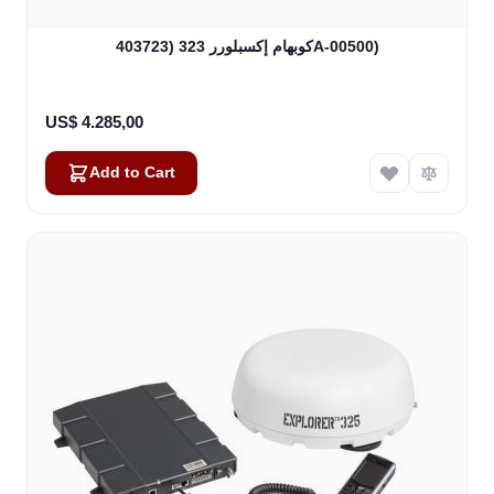
كوبهام إكسبلورر 323 (403723A-00500)
US$ 4.285,00
Add to Cart