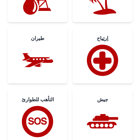
اِرتِياح
طيران
جيش
التأهب للطوارئ