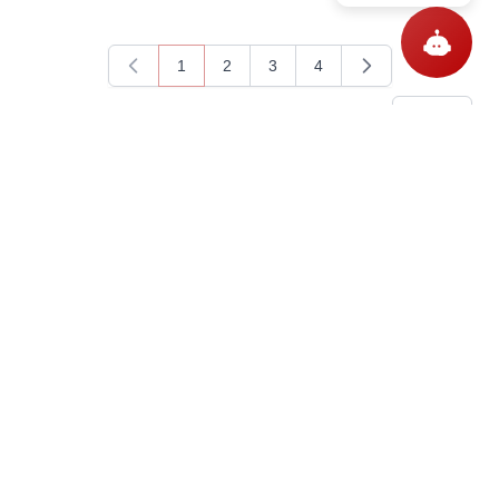
1
2
3
4
You're currently reading page
Page
Page
Page
Items
1
-
15
of
54
Show
Questions
Ask a question
Get In Touch With Us!