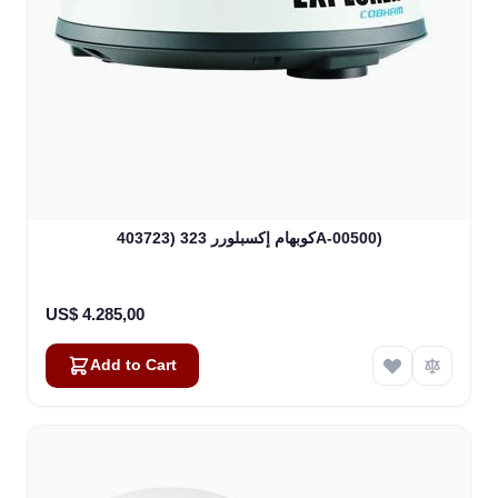
كوبهام إكسبلورر 323 (403723A-00500)
US$ 4.285,00
Add to Cart