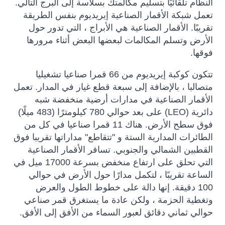
النظام تلقائيًا بتسليم مكالمتك بسلاسة إلى البرج التالي.
تعمل شبكة الأقمار الصناعية إيريديوم بنفس الطريقة
تقريبًا. الأقمار الصناعية هي الأبراج ، التي تدور حول
الأرض وتسلم المكالمات لبعضها البعض أثناء مرورها
فوقها.
تتكون كوكبة إيريديوم من 66 قمرا صناعيا تشغيليا
متصالبا ، بالإضافة إلى سبعة قطع غيار في المدار. تعمل
الأقمار الصناعية في مدارات أرضية منخفضة شبه
دائرية (LEO) على بعد حوالي 780 كيلومترًا (483 ميلًا)
فوق سطح الأرض. هناك 11 قمرا صناعيا في كل من
الطائرات المدارية الستة و "تتقاطع" مداراتها تقريبا فوق
القطبين الشمالي والجنوبي. تسافر الأقمار الصناعية
التي تحلق على ارتفاع منخفض بسرعة 17000 ميل في
الساعة تقريبًا ، لتكمل مدارًا حول الأرض في حوالي
100 دقيقة. إنها دالة على خطوط الطول والعرض
وتغطية الحزمة ، ولكن عادة ما يستغرق قمر صناعي
حوالي ثماني دقائق لعبور السماء من الأفق إلى الأفق.