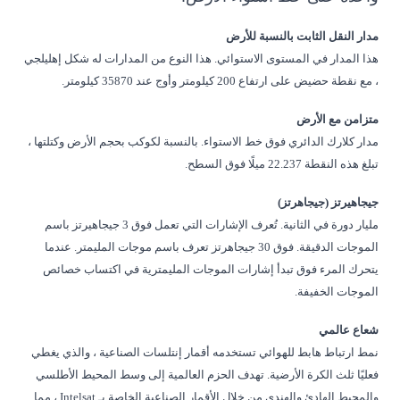
مدار النقل الثابت بالنسبة للأرض
هذا المدار في المستوى الاستوائي. هذا النوع من المدارات له شكل إهليلجي
، مع نقطة حضيض على ارتفاع 200 كيلومتر وأوج عند 35870 كيلومتر.
متزامن مع الأرض
مدار كلارك الدائري فوق خط الاستواء. بالنسبة لكوكب بحجم الأرض وكتلتها ،
تبلغ هذه النقطة 22.237 ميلًا فوق السطح.
جيجاهيرتز (جيجاهرتز)
مليار دورة في الثانية. تُعرف الإشارات التي تعمل فوق 3 جيجاهيرتز باسم
الموجات الدقيقة. فوق 30 جيجاهرتز تعرف باسم موجات المليمتر. عندما
يتحرك المرء فوق تبدأ إشارات الموجات المليمترية في اكتساب خصائص
الموجات الخفيفة.
شعاع عالمي
نمط ارتباط هابط للهوائي تستخدمه أقمار إنتلسات الصناعية ، والذي يغطي
فعليًا ثلث الكرة الأرضية. تهدف الحزم العالمية إلى وسط المحيط الأطلسي
والمحيط الهادئ والهندي من خلال الأقمار الصناعية الخاصة بـ Intelsat ، مما