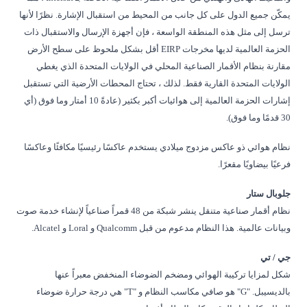
يمكّن جميع الدول على كل جانب من المحيط من استقبال الإشارة. نظرًا لأنها
ترسل إلى مثل هذه المنطقة الواسعة ، فإن أجهزة الإرسال والاستقبال ذات
الحزمة العالمية لديها مخرجات EIRP أقل بشكل ملحوظ على سطح الأرض
مقارنة بنظام الأقمار الصناعية المحلي في الولايات المتحدة الذي يغطي
الولايات المتحدة القارية فقط. لذلك ، تحتاج المحطات الأرضية التي تستقبل
إشارات الحزمة العالمية إلى هوائيات أكبر بكثير (عادةً 10 أمتار وما فوق (أي
30 قدمًا وما فوق).
نظام هوائي ذو عاكس مزدوج ميلادي يستخدم عاكسًا رئيسيًا مكافئًا وعاكسًا
فرعيًا بيضاويًا مقعرًا.
جلوبال ستار
نظام أقمار صناعية متنقل ينشر شبكة من 48 قمراً صناعياً لإنشاء خدمة صوت
وبيانات عالمية. هذا النظام مدعوم من قبل Qualcomm و Loral و Alcatel.
جي / تي
شكل لمزايا تركيبة الهوائي ومضخم الضوضاء المنخفض معبراً عنها
بالديسيبل. "G" هو صافي مكاسب النظام و "T" هي درجة حرارة ضوضاء