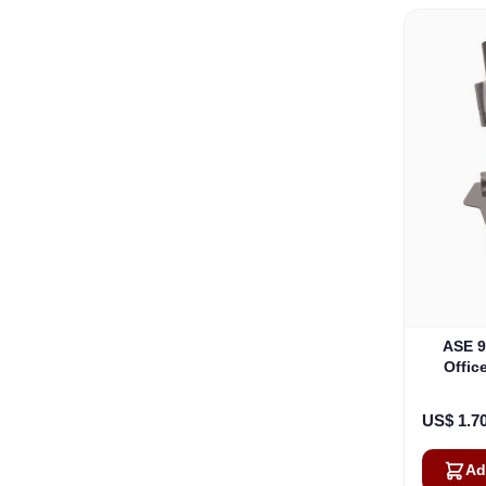
ASE 9
Offic
POTS a
US$ 1.7
Ad