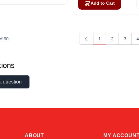
Add to Cart
of
60
1
2
3
4
You're currently rea
Page
Page
P
ions
a question
ABOUT
MY ACCOUN