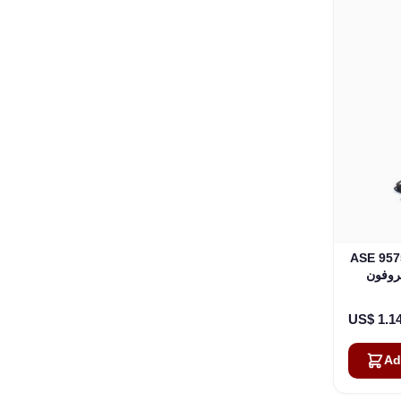
ASE 9 مع
 (ASE-
US$ 1.1
Ad