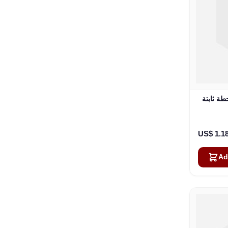
تة BlueSky لجهاز Iridium 9555
US$ 1.1
Ad