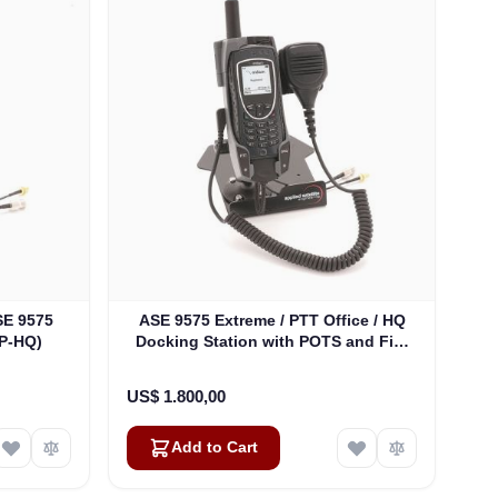
ASE 9575 Extreme / PTT Office / HQ
5P-HQ)
Docking Station with POTS and Fist
Speaker / Mic (ASE-9575P-HQ-P)
US$ 1.800,00
Add to Cart