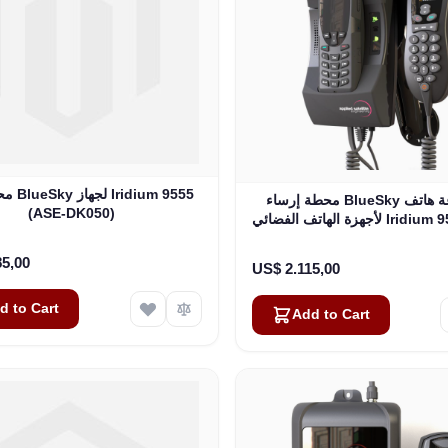
محطة ثاب
محطة إرساء BlueSky مع سماعة هاتف
(ASE-DK050)
لأجهزة الهاتف الفضائي Iridium 9555 (ASE-
DK050-H87)
85,00
US$ 2.115,00
d to Cart
Add to Cart