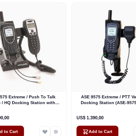
575 Extreme / Push To Talk
ASE 9575 Extreme / PTT Ve
e / HQ Docking Station with
Docking Station (ASE-957
nd DPL Handset (ASE-9575P-
HQ-H87)
00,00
US$ 1.390,00
d to Cart
Add to Cart