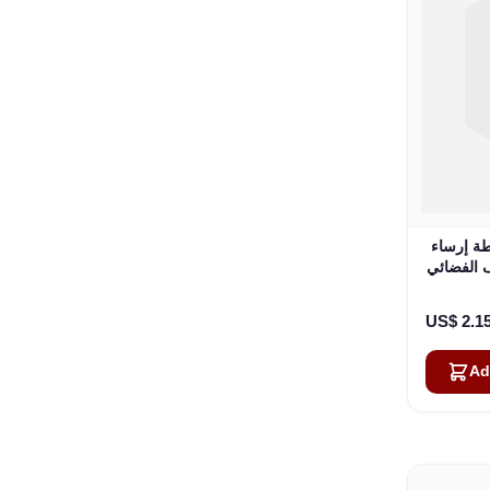
 BlueSky مع POTS و USB و
ائي Iridium
US$ 2.1
Ad