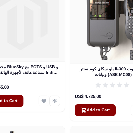
محطة إرساء
بلو سكاي كوم سنتر II-300 مودم صوت
سماعة هاتف لأجهزة الهاتف الفض
وبيانات (ASE-MC08)
9555 (ASE-DK075-H87)
55,00
US$ 4.725,00
d to Cart
Add to Cart