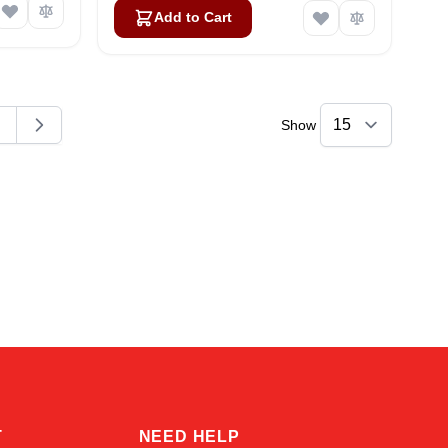
Add to Cart
Show
ding page
age
Amara
Online — typically replies instantly
T
NEED HELP