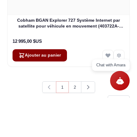
Cobham BGAN Explorer 727 Système Internet par
satellite pour véhicule en mouvement (403722A-
20002)
12 995,00 $US
Ajouter au panier
Chat with Amara
1
2
Vous lisez actuellement la page
Page
Produits
1
-
15
sur
23
Afficher
Questions