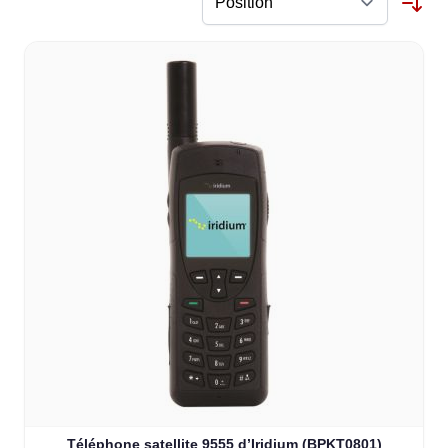
Téléphone satellite 9555 d’Iridium (BPKT0801)