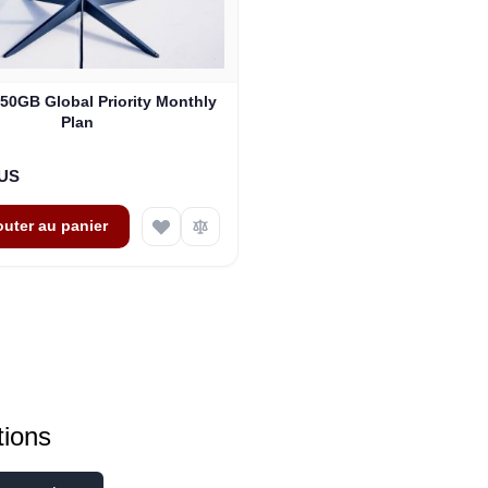
 50GB Global Priority Monthly
Plan
$US
outer au panier
ions