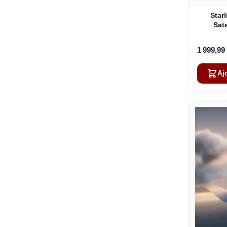
Star
Sate
1 999,99
Aj