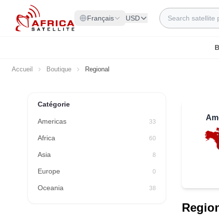
Allez au contenu
Rechercher
Français
USD
B
Accueil
Boutique
Regional
Catégorie
Am
Americas
33
Africa
60
Asia
8
Europe
0
Oceania
38
Regio