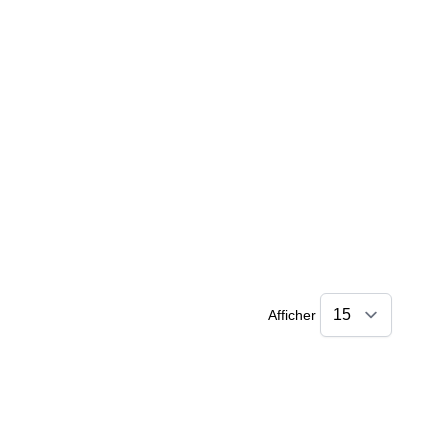
Afficher
Amara
Online — typically replies instantly