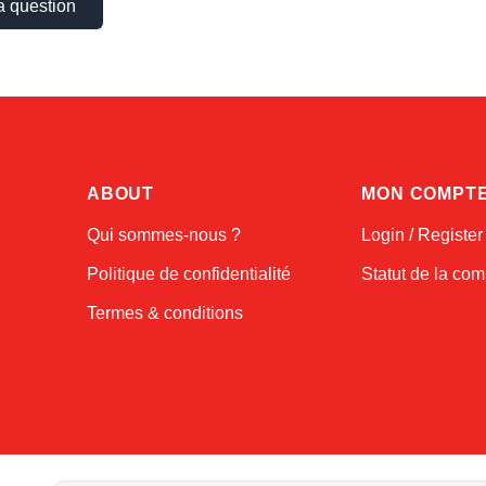
a question
ABOUT
MON COMPT
Qui sommes-nous ?
Login / Register
Politique de confidentialité
Statut de la c
Termes & conditions