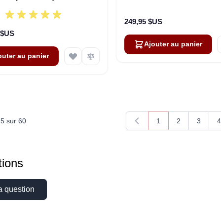
249,95 $US
 $US
Ajouter au panier
outer au panier
15
sur
60
1
2
3
4
Vous lisez actuellem
Page
Page
P
ions
a question