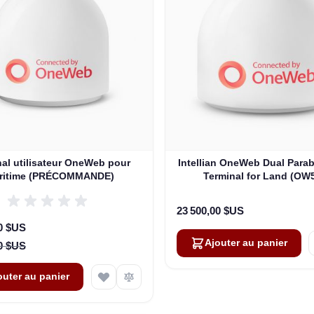
al utilisateur OneWeb pour
Intellian OneWeb Dual Parab
ritime (PRÉCOMMANDE)
Terminal for Land (OW
23 500,00 $US
ial
00 $US
Ajouter au panier
00 $US
outer au panier