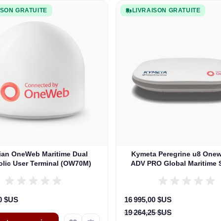
ISON GRATUITE
LIVRAISON GRATUITE
lian OneWeb Maritime Dual
Kymeta Peregrine u8 One
olic User Terminal (OW70M)
ADV PRO Global Maritime S
Internet Terminal with LTE
(U8632-31323-0)
Prix Spécial
00 $US
16 995,00 $US
19 264,25 $US