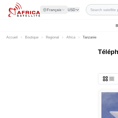
Allez au contenu
Rechercher
Français
USD
B
Accueil
Boutique
Regional
Africa
Tanzanie
Téléph