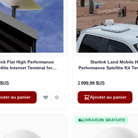
link Flat High Performance
Starlink Land Mobile 
llite Internet Terminal for
Performance Satellite Kit Te
Business
Vehicles
 $US
1 999,99 $US
outer au panier
Ajouter au panier
LIVRAISON GRATUITE