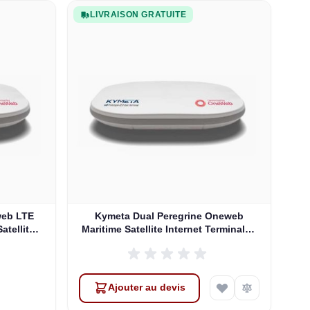
LIVRAISON GRATUITE
web LTE
Kymeta Dual Peregrine Oneweb
atellite
Maritime Satellite Internet Terminals -
 & SD-WAN
PRE-ORDER
Ajouter au devis