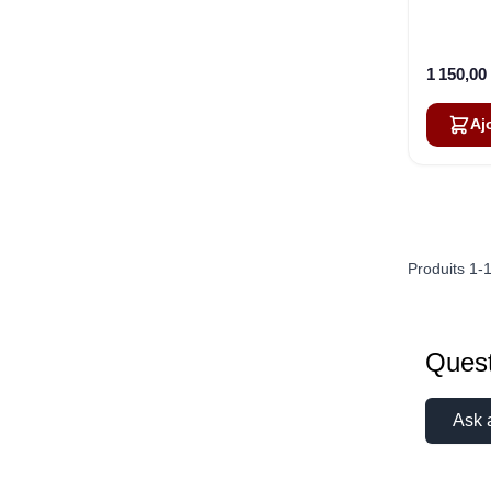
1 150,00
Aj
Produits
1
-
Quest
Ask 