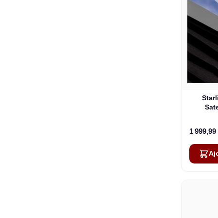
Star
Sate
1 999,99
Aj