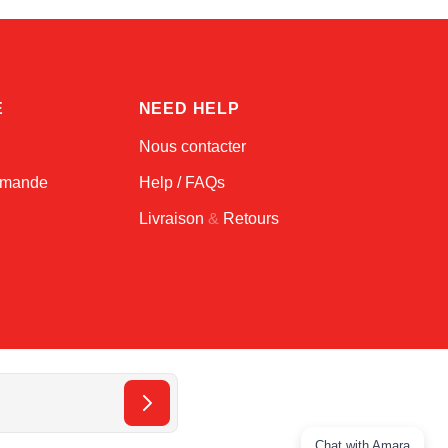
E
NEED HELP
Nous contacter
ommande
Help / FAQs
Livraison
&
Retours
Chat with Amara