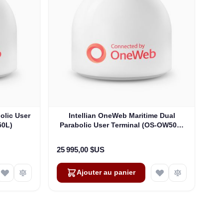
olic User
Intellian OneWeb Maritime Dual
50L)
Parabolic User Terminal (OS-OW50P-
H)
25 995,00 $US
Ajouter au panier