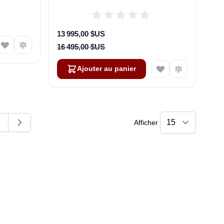
Oneweb without LTE or SD-WAN
(U8922-30316-0)
Prix Spécial
13 995,00 $US
16 495,00 $US
Ajouter au panier
Afficher
ent la page
age
Amara
Online — typically replies instantly