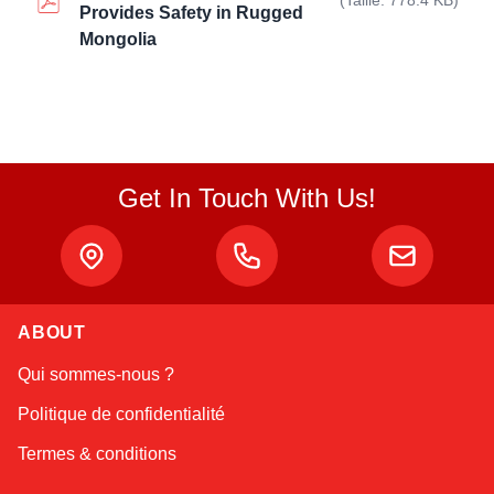
(Taille: 778.4 KB)
Provides Safety in Rugged
Mongolia
Get In Touch With Us!
ABOUT
Amara
Qui sommes-nous ?
Online — typically replies instantly
Politique de confidentialité
Termes & conditions