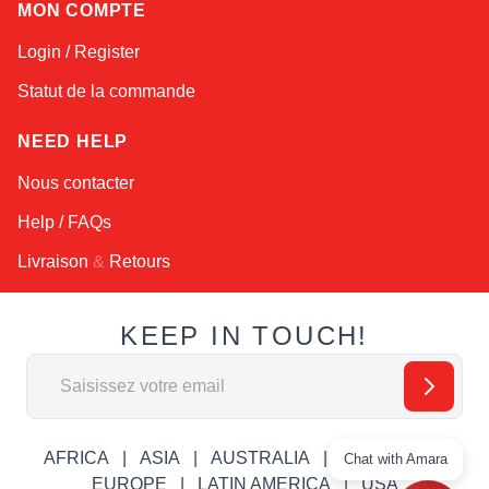
MON COMPTE
Login / Register
Statut de la commande
NEED HELP
Nous contacter
Help / FAQs
Livraison
&
Retours
KEEP IN TOUCH!
Adresse email
AFRICA
ASIA
AUSTRALIA
CANADA
Chat with Amara
EUROPE
LATIN AMERICA
USA