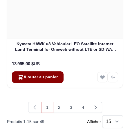
Kymeta HAWK u8 Vehicular LEO Satellite Internet
Land Terminal for Oneweb without LTE or SD-WAN
(U8922-30316-0)
13 995,00 $US
Ajouter au panier
1
2
3
4
Vous lisez actuellement la page
Page
Page
Page
Produits
1
-
15
sur
49
Afficher