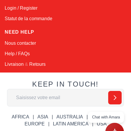
Login / Register
Statut de la commande
NEED HELP
Nous contacter
Help / FAQs
Livraison
&
Retours
KEEP IN TOUCH!
Adresse email
AFRICA
ASIA
AUSTRALIA
CANADA
Chat with Amara
EUROPE
LATIN AMERICA
USA