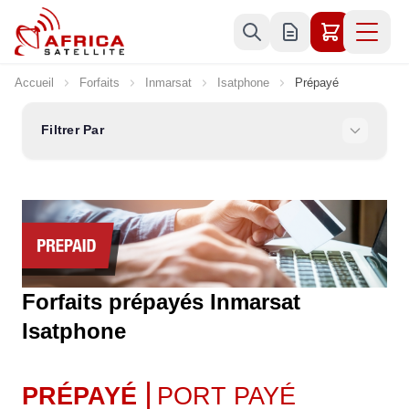
Allez au contenu
Accueil
Forfaits
Inmarsat
Isatphone
Prépayé
Filtrer Par
Forfaits prépayés Inmarsat
Isatphone
|
PRÉPAYÉ
PORT PAYÉ