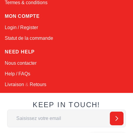
Termes & conditions
MON COMPTE
Login / Register
Statut de la commande
NEED HELP
Nous contacter
Help / FAQs
Livraison
&
Retours
KEEP IN TOUCH!
Adresse email