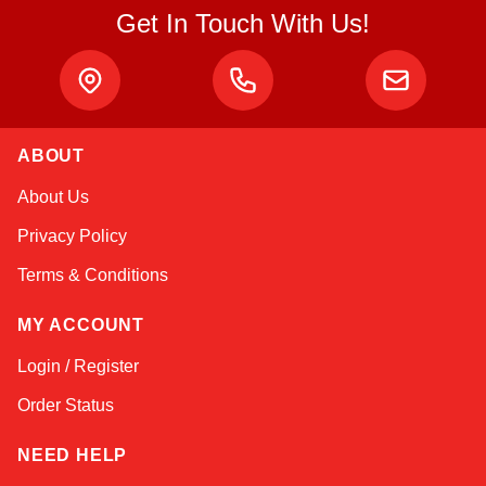
Get In Touch With Us!
ABOUT
Amara
About Us
Online — typically replies instantly
Privacy Policy
Terms & Conditions
MY ACCOUNT
Login / Register
Order Status
NEED HELP