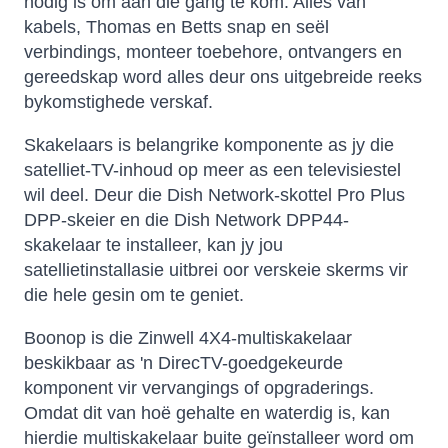
nodig is om aan die gang te kom. Alles van
kabels, Thomas en Betts snap en seël
verbindings, monteer toebehore, ontvangers en
gereedskap word alles deur ons uitgebreide reeks
bykomstighede verskaf.
Skakelaars is belangrike komponente as jy die
satelliet-TV-inhoud op meer as een televisiestel
wil deel. Deur die Dish Network-skottel Pro Plus
DPP-skeier en die Dish Network DPP44-
skakelaar te installeer, kan jy jou
satellietinstallasie uitbrei oor verskeie skerms vir
die hele gesin om te geniet.
Boonop is die Zinwell 4X4-multiskakelaar
beskikbaar as 'n DirecTV-goedgekeurde
komponent vir vervangings of opgraderings.
Omdat dit van hoë gehalte en waterdig is, kan
hierdie multiskakelaar buite geïnstalleer word om