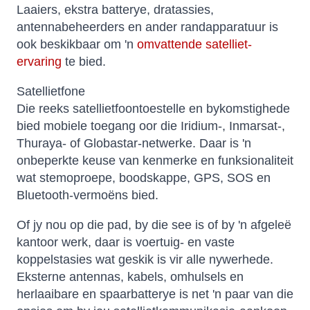
Laaiers, ekstra batterye, dratassies,
antennabeheerders en ander randapparatuur is
ook beskikbaar om 'n
omvattende satelliet-
ervaring
te bied.
Satellietfone
Die reeks satellietfoontoestelle en bykomstighede
bied mobiele toegang oor die Iridium-, Inmarsat-,
Thuraya- of Globastar-netwerke. Daar is 'n
onbeperkte keuse van kenmerke en funksionaliteit
wat stemoproepe, boodskappe, GPS, SOS en
Bluetooth-vermoëns bied.
Of jy nou op die pad, by die see is of by 'n afgeleë
kantoor werk, daar is voertuig- en vaste
koppelstasies wat geskik is vir alle nywerhede.
Eksterne antennas, kabels, omhulsels en
herlaaibare en spaarbatterye is net 'n paar van die