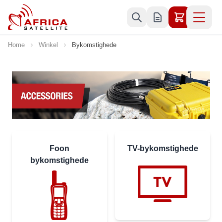
Skip to Content
Home
Winkel
Bykomstighede
Foon
TV-bykomstighede
bykomstighede